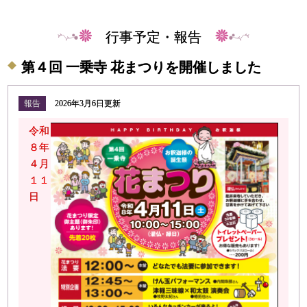
行事予定・報告
第４回 一乗寺 花まつりを開催しました
報告
2026年3月6日更新
令和
８年
４月
１１
日