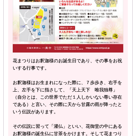
花まつりはお釈迦様のお誕生日であり、その事をお祝
いする行事です。
お釈迦様はお生まれになった際に、７歩歩き、右手を
上、左手を下に指さして、「天上天下 唯我独尊」
（自分とは、この世界でただ１人しかいない尊い存在
である）と言い、その際に天から甘露の雨が降ったと
いう伝説があります。
その伝説に習って「灌仏」といい、花御堂の中にある
お釈迦様の誕生仏に甘茶をかけます。そして花まつり