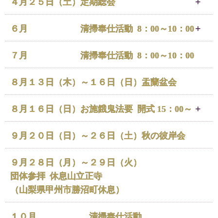
法要：本堂（12:00～14:00）
４月２５日（土）
定期総会
灌物：縁日（10:00～15:00）
場所：一乗寺 新書院（15:00～17:00）
６月
清掃奉仕活動
8：00～10：00
昨年度の活動・決算報告と、今年度の役員・活動予定・予
算の決定などを行います。
境内の草取り、清掃作業を行います。
７月
清掃奉仕活動
8：00～10：00
ご協力いただける方は、是非ご参加ください。
８月１３日（木）～１６日（日）
盂蘭盆会
８月１６日（日）
お施餓鬼法要
開式 15：00～
場所：一乗寺本堂
９月２０日（日）～２６日（土）
秋の彼岸会
施餓鬼の「餓鬼」は飢えに苦しんでいたり、身寄りがなく
この世に彷徨っている霊です。
９月２８日（月）～２９日（火）
亡くなった祖先や家族たちの供養を行うのと同時に、餓鬼
団体参拝
休息山立正寺
の供養も行なって徳を積むことで自分にも救いがあるとさ
（山梨県甲州市勝沼町休息）
れます。
檀家の皆様どなたでも参加できます。どうぞご臨席をお願
１０月
清掃奉仕活動
いいたします。