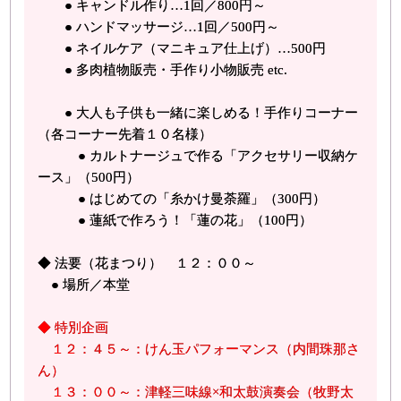
● キャンドル作り…1回／800円～
● ハンドマッサージ…1回／500円～
● ネイルケア（マニキュア仕上げ）…500円
● 多肉植物販売・手作り小物販売 etc.
● 大人も子供も一緒に楽しめる！手作りコーナー
（各コーナー先着１０名様）
● カルトナージュで作る「アクセサリー収納ケ
ース」（500円）
● はじめての「糸かけ曼荼羅」（300円）
● 蓮紙で作ろう！「蓮の花」（100円）
◆ 法要（花まつり） １２：００～
● 場所／本堂
◆ 特別企画
１２：４５～：けん玉パフォーマンス（内間珠那さ
ん）
１３：００～：津軽三味線×和太鼓演奏会（牧野太