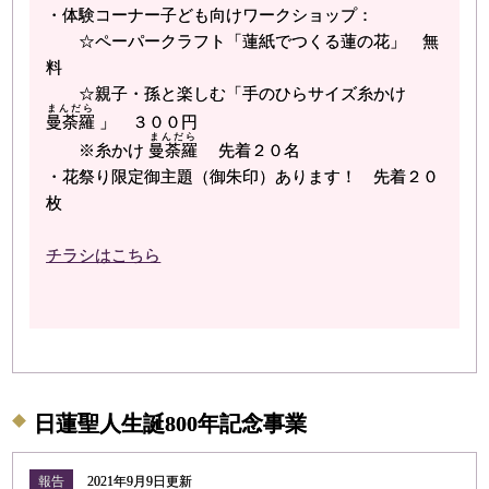
・体験コーナー子ども向けワークショップ：
☆ペーパークラフト「蓮紙でつくる蓮の花」 無
料
☆親子・孫と楽しむ「手のひらサイズ糸かけ
まんだら
曼荼羅
」 ３００円
まんだら
※糸かけ
曼荼羅
先着２０名
・花祭り限定御主題（御朱印）あります！ 先着２０
枚
チラシはこちら
日蓮聖人生誕800年記念事業
報告
2021年9月9日更新