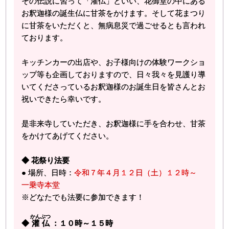
その伝説に習って「灌仏」といい、花御堂の中にある
お釈迦様の誕生仏に甘茶をかけます。そして花まつり
に甘茶をいただくと、無病息災で過ごせるとも言われ
ております。
キッチンカーの出店や、お子様向けの体験ワークショ
ップ等も企画しておりますので、日々我々を見護り導
いてくださっているお釈迦様のお誕生日を皆さんとお
祝いできたら幸いです。
是非来寺していただき、お釈迦様に手を合わせ、甘茶
をかけてあげてください。
◆ 花祭り法要
● 場所、日時：
令和７年４月１２日（土）１２時～
一乗寺本堂
※どなたでも法要に参加できます！
かんぶつ
◆
灌仏
：１０時～１５時