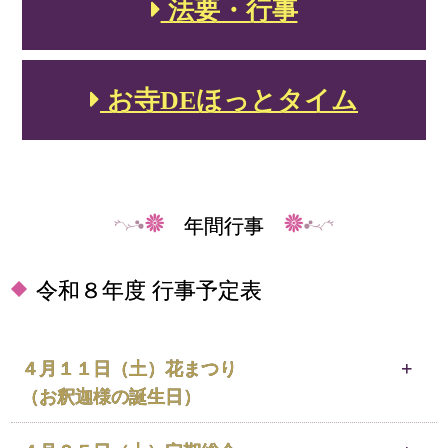
法要・行事
お寺DEほっとタイム
年間行事
令和８年度 行事予定表
４月１１日（土）
花まつり
（お釈迦様の誕生日）