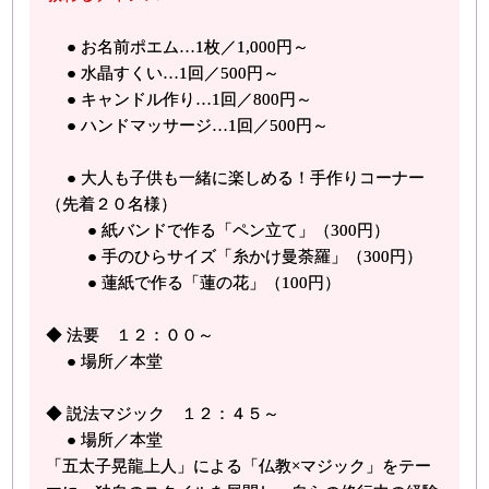
● お名前ポエム…1枚／1,000円～
● 水晶すくい…1回／500円～
● キャンドル作り…1回／800円～
● ハンドマッサージ…1回／500円～
● 大人も子供も一緒に楽しめる！手作りコーナー
（先着２０名様）
● 紙バンドで作る「ペン立て」（300円）
● 手のひらサイズ「糸かけ曼荼羅」（300円）
● 蓮紙で作る「蓮の花」（100円）
◆ 法要 １２：００～
● 場所／本堂
◆ 説法マジック １２：４５～
● 場所／本堂
「五太子晃龍上人」による「仏教×マジック」をテー