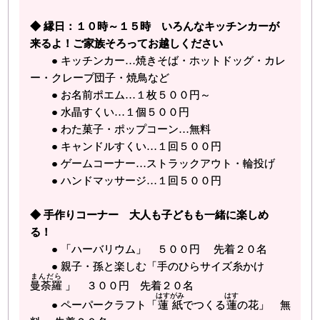
◆ 縁日：１０時～１５時 いろんなキッチンカーが
来るよ！ご家族そろってお越しください
● キッチンカー…焼きそば・ホットドッグ・カレ
ー・クレープ団子・焼鳥など
● お名前ポエム…１枚５００円～
● 水晶すくい…１個５００円
● わた菓子・ポップコーン…無料
● キャンドルすくい…１回５００円
● ゲームコーナー…ストラックアウト・輪投げ
● ハンドマッサージ…１回５００円
◆ 手作りコーナー 大人も子どもも一緒に楽しめ
る！
● 「ハーバリウム」 ５００円 先着２０名
● 親子・孫と楽しむ「手のひらサイズ糸かけ
まんだら
曼荼羅
」 ３００円 先着２０名
はすがみ
はす
● ペーパークラフト「
蓮紙
でつくる
蓮
の花」 無