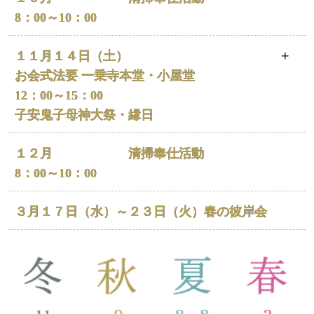
8：00～10：00
１１月１４日（土）
お会式法要 一乗寺本堂・小屋堂
12：00～15：00
子安鬼子母神大祭・縁日
場所：一乗寺本堂・子安堂
１２月
清掃奉仕活動
お会式（おえしき）は、日蓮聖人がお亡くなりになられた
8：00～10：00
日（ご入滅の忌日）の法要です。
万灯（まんどう）という桜の造花を盛大に飾り、大変美し
３月１７日（水）～２３日（火）
春の彼岸会
い行事となります。
安産・子授け・子育の守護神をお祭りする「鬼子母神大
祭」も行います。
檀家の皆様どなたでも参加できます。どうぞご臨席をお願
いいたします。