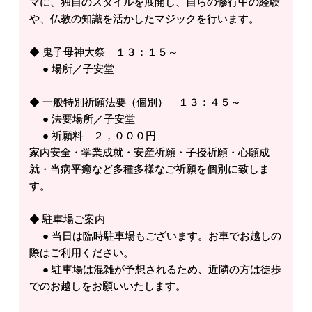
マに、独自のスタイルを展開し、自らの修行中の経験
や、仏教の知識を活かしたマジックを行います。
◆ 鬼子母神大祭 １３：１５～
● 場所／子安堂
◆ 一般特別祈願法要（個別） １３：４５～
● 法要場所／子安堂
● 祈願料 ２，０００円
家内安全・学業成就・安産祈願・子授祈願・心願成
就・当病平癒など多種多様なご祈願を個別に致しま
す。
◆ 駐車場ご案内
● 当日は臨時駐車場もございます。お車でお越しの
際はご利用ください。
● 駐車場は混雑が予想されるため、近隣の方は徒歩
でのお越しをお願いいたします。