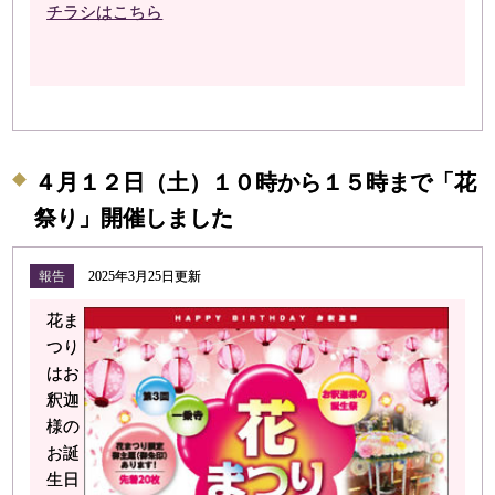
チラシはこちら
４月１２日（土）１０時から１５時まで「花
祭り」開催しました
報告
2025年3月25日更新
花ま
つり
はお
釈迦
様の
お誕
生日