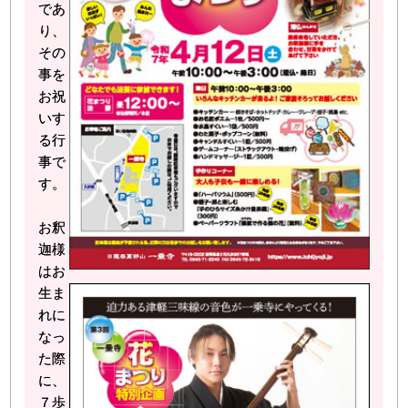
であ
り、
その
事を
お祝
いす
る行
事で
す。
お釈
迦様
はお
生ま
れに
なっ
た際
に、
７歩