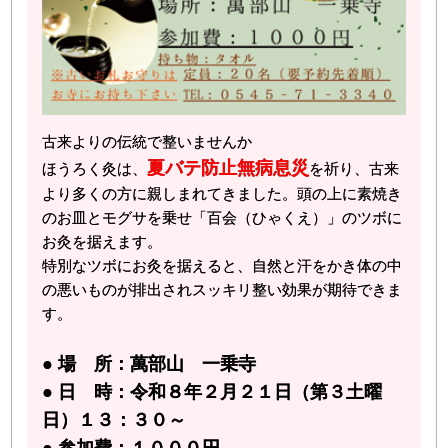
古来よりの伝統で整いませんか
夏バテ防⽌無病息災
ほうろく灸は、
を祈り、古来
より多くの⽅に親しまれてきました。頭の上に素焼き
のお⽫とモグサを乗せ「百会（ひゃくえ）」のツボに
お灸を据えます。
特別なツボにお灸を据えると、⾃然と汗をかき体の中
の悪いものが排出されスッキリ整い効果が期待できま
す。
● 場 所：萬部山 一乗寺
● 日 時：令和８年２月２１日（第３土曜
日）１３：３０～