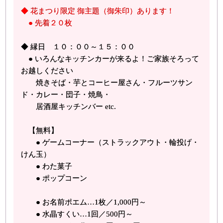
◆ 花まつり限定 御主題（御朱印）あります！
● 先着２０枚
◆ 縁日 １０：００～１５：００
● いろんなキッチンカーが来るよ！ご家族そろって
お越しください
焼きそば・芋とコーヒー屋さん・フルーツサン
ド・カレー・団子・焼鳥・
居酒屋キッチンバー etc.
【無料】
● ゲームコーナー（ストラックアウト・輪投げ・
けん玉）
● わた菓子
● ポップコーン
● お名前ポエム…1枚／1,000円～
● 水晶すくい…1回／500円～