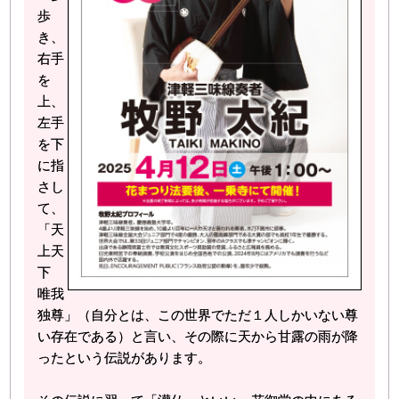
歩
き、
右手
を
上、
左手
を下
に指
さし
て、
「天
上天
下
唯我
独尊」（自分とは、この世界でただ１人しかいない尊
い存在である）と言い、その際に天から甘露の雨が降
ったという伝説があります。